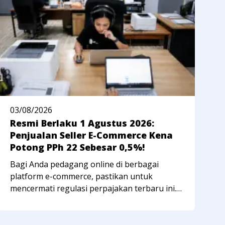
03/08/2026
2
Resmi Berlaku 1 Agustus 2026:
A
Penjualan Seller E-Commerce Kena
W
Potong PPh 22 Sebesar 0,5%!
P
Bagi Anda pedagang online di berbagai
P
platform e-commerce, pastikan untuk
m
mencermati regulasi perpajakan terbaru ini.
S
Terhitung mulai 1 Agustus 2026, pemerintah
A
menunjuk marketplace tertentu sebagai
K
pemungut PPh Pasal 22 atas transaksi
p