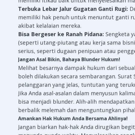
memiliki itikad baik untuk menyelesaikan ma
Terbuka Lebar Jalur Gugatan Ganti Rugi:
De
memiliki hak penuh untuk menuntut ganti ru
akibat kelalaian mereka.
Bisa Bergeser ke Ranah Pidana:
Sengketa y
(seperti utang-piutang atau kerja sama bis
serius, seperti dugaan penipuan atau pengg
Jangan Asal Bikin, Bahaya Blunder Hukum!
Melihat besarnya dampak hukum dari sebuah
boleh dilakukan secara sembarangan. Surat 
pelanggaran yang jelas, tuntutan yang teruk
Jika Anda asal-asalan dalam menyusun kalima
bisa menjadi blunder. Alih-alih mendapatka
berbalik melemah dan menguntungkan pihak
Amankan Hak Hukum Anda Bersama Ahlinya!
Jangan biarkan hak-hak Anda dirugikan begi