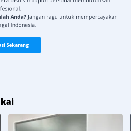
keta bisnis maupun personal membutuhkan
esional.
alah Anda?
Jangan ragu untuk mempercayakan
egal Indonesia
.
asi Sekarang
kai