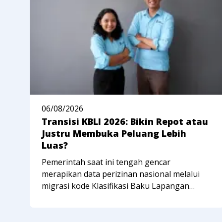
06/08/2026
Transisi KBLI 2026: Bikin Repot atau
Justru Membuka Peluang Lebih
Luas?
Pemerintah saat ini tengah gencar
merapikan data perizinan nasional melalui
migrasi kode Klasifikasi Baku Lapangan
Usaha Indonesia (KBLI) terbaru. Bagi
sebagian besar pelaku usaha, aturan baru ini
mungkin sekilas terlihat merepotkan karena