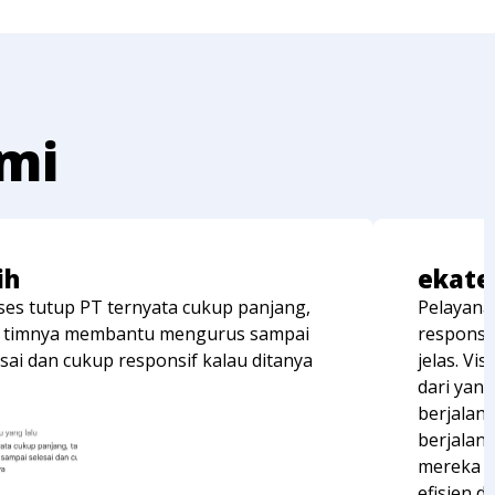
ami
ih
ekate
ses tutup PT ternyata cukup panjang,
Pelayana
i timnya membantu mengurus sampai
responsi
esai dan cukup responsif kalau ditanya
jelas. Vi
dari yan
berjalan 
berjalan 
mereka m
efisien d