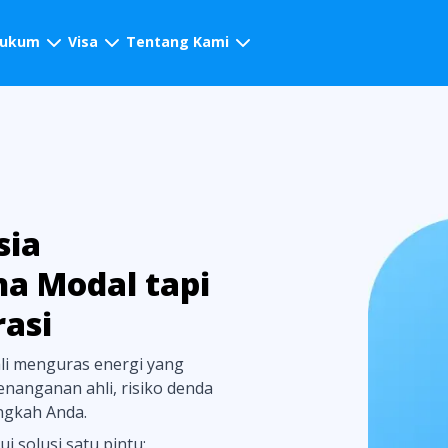
hukum
Visa
Tentang Kami
sia
a Modal tapi
asi
ali menguras energi yang
anganan ahli, risiko denda
ngkah Anda.
 solusi satu pintu: