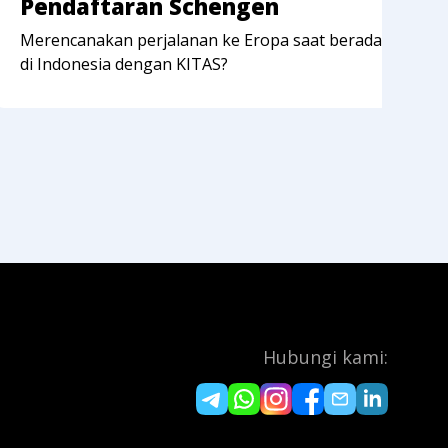
Pendaftaran Schengen
V
Merencanakan perjalanan ke Eropa saat berada
I
di Indonesia dengan KITAS?
M
Anda! Dengan
m
se
Hubungi kami: