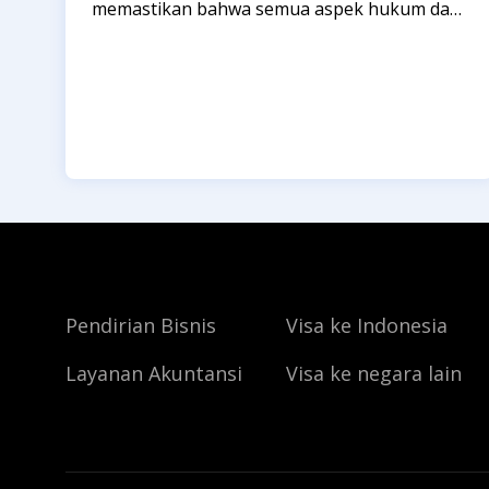
memastikan bahwa semua aspek hukum dari
transaksi tersebut telah sesuai. Tim kami
akan membantu Anda dengan verifikasi
sertifikat tanah dan memastikan bahwa
transaksi Anda aman secara hukum.
Pendirian Bisnis
Visa ke Indonesia
Layanan Akuntansi
Visa ke negara lain