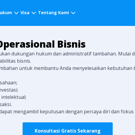
hukum
Visa
Tentang Kami
perasional Bisnis
lukan dukungan hukum dan administratif tambahan. Mulai d
ilitas bisnis.
mbahan untuk membantu Anda menyelesaikan kebutuhan bisn
sahaan;
nvestasi;
ntelektual;
aksi.
apat mengambil keputusan dengan percaya diri dan fokus
Konsultasi Gratis Sekarang