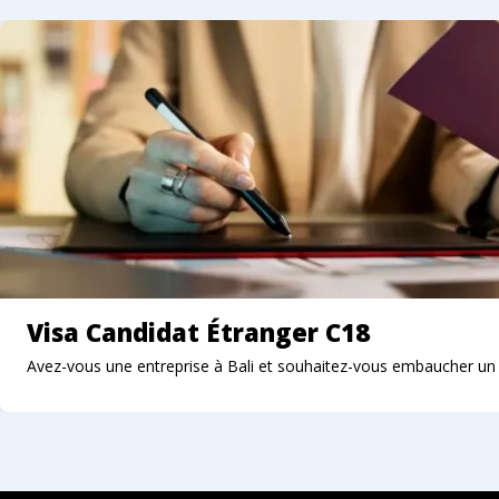
En règle générale, le rendez-vous est prévu à
l'approche de la date d'expiration du visa.
6. Document de prolongation
Après la fin du processus, votre nouveau tampon
électronique sera téléchargé sur votre compte
personnel.
7. Retour du passeport (si requis)
Le passeport peut être récupéré au bureau ou livré
par coursier.
Visa Candidat Étranger C18
Avez-vous une entreprise à Bali et souhaitez-vous embaucher un