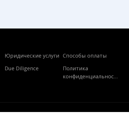
Юридические услуги
Способы оплаты
Due Diligence
Политика
конфиденциальности
 LEGAL INDONESIA, Jl. Sunset Road No 900b, Кута, Б