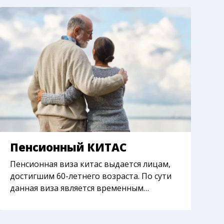
Пенсионный КИТАС
С
Пенсионная виза китас выдается лицам,
Э
достигшим 60-летнего возраста. По сути
с
данная виза является временным
И
разрешением на жительство на территории
с
Индонезии
и