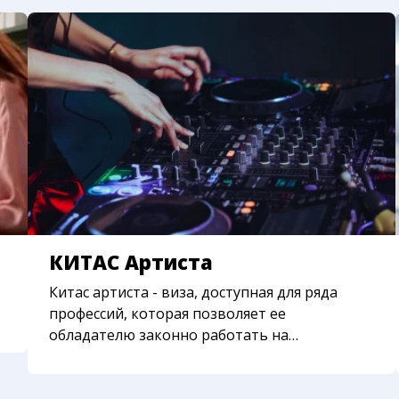
ного в качестве адреса в китас
ь адрес в КИТАС, стоимость смены адреса — 2 млн
КИТАС Артиста
Китас артиста - виза, доступная для ряда
профессий, которая позволяет ее
обладателю законно работать на
территории страны.