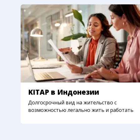
нужно будет ID собственника помещения, указан
При смене места жительства нужно будет менят
idr
KITAP в Индонезии
Долгосрочный вид на жительство с
возможностью легально жить и работать