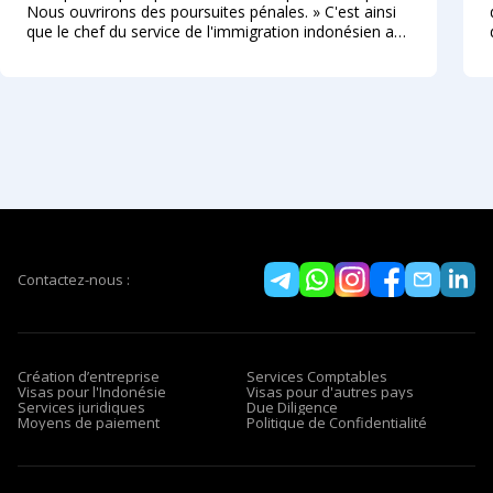
Nous ouvrirons des poursuites pénales. » C'est ainsi
que le chef du service de l'immigration indonésien a
décrit, à l'été 2026, la nouvelle approche envers les
étrangers qui enfreignent le régime des
Contactez-nous :
Création d’entreprise
Services Comptables
Visas pour l'Indonésie
Visas pour d'autres pays
Services juridiques
Due Diligence
Moyens de paiement
Politique de Confidentialité