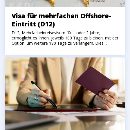
Visa für mehrfachen Offshore-
Eintritt (D12)
D12, Mehrfacheinreisevisum für 1 oder 2 Jahre,
ermöglicht es Ihnen, jeweils 180 Tage zu bleiben, mit der
Option, um weitere 180 Tage zu verlängern. Dies
bedeutet, dass Sie sich im Laufe der Gültigkeitsdauer
des Visums insgesamt 360 Tage im Land aufhalten
können. Sie können Indonesien während der Visumfrist
so oft verlassen und wieder einreisen, wie Sie möchten.