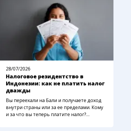
28/07/2026
2
Налоговое резидентство в
К
Индонезии: как не платить налог
м
дважды
п
Вы переехали на Бали и получаете доход
С
внутри страны или за ее пределами. Кому
с
и за что вы теперь платите налог?
л
Сложность в том, что Индонезия, ваша
и
родная страна или третья страна могут
з