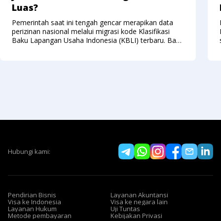
Luas?
Pemerintah saat ini tengah gencar merapikan data
perizinan nasional melalui migrasi kode Klasifikasi
Baku Lapangan Usaha Indonesia (KBLI) terbaru. Bagi
sebagian besar pelaku usaha, aturan baru ini mungkin
sekilas terlihat merepotkan karena menuntut
Hubungi kami:
Pendirian Bisnis
Layanan Akuntansi
Visa ke Indonesia
Visa ke negara lain
Layanan Hukum
Uji Tuntas
Metode pembayaran
Kebijakan Privasi