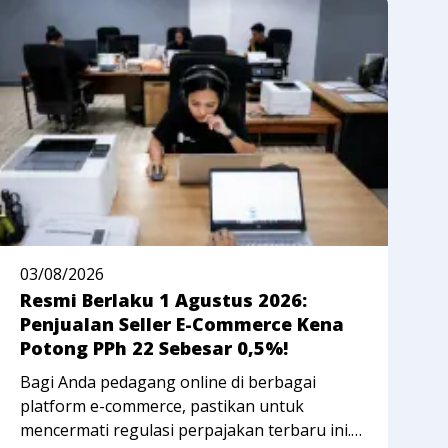
03/08/2026
2
Resmi Berlaku 1 Agustus 2026:
A
Penjualan Seller E-Commerce Kena
W
Potong PPh 22 Sebesar 0,5%!
P
Bagi Anda pedagang online di berbagai
P
platform e-commerce, pastikan untuk
m
mencermati regulasi perpajakan terbaru ini.
S