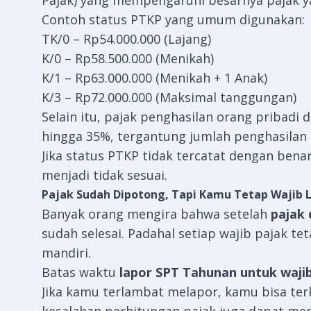
Pajak) yang mempengaruhi besarnya pajak y
Contoh status PTKP yang umum digunakan:
TK/0 – Rp54.000.000 (Lajang)
K/0 – Rp58.500.000 (Menikah)
K/1 – Rp63.000.000 (Menikah + 1 Anak)
K/3 – Rp72.000.000 (Maksimal tanggungan)
Selain itu, pajak penghasilan orang pribadi
hingga 35%, tergantung jumlah penghasilan
Jika status PTKP tidak tercatat dengan ben
menjadi tidak sesuai.
Pajak Sudah Dipotong, Tapi Kamu Tetap Wajib 
Banyak orang mengira bahwa setelah
pajak
sudah selesai. Padahal setiap wajib pajak t
mandiri.
Batas waktu
lapor SPT Tahunan untuk wajib
Jika kamu terlambat melapor, kamu bisa te