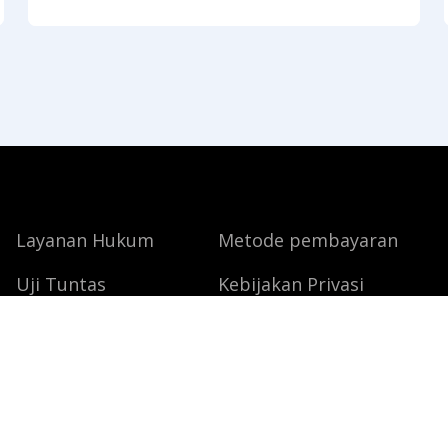
2026 berdasarkan PP Nomor 30 Tahun 2026
sempat membuat banyak pelaku usaha
kelabakan. Banyak yang mengira biaya total
untuk mendirikan PT
Layanan Hukum
Metode pembayaran
Uji Tuntas
Kebijakan Privasi
 LEGAL INDONESIA, Jl. Sunset Road No 900b, Kuta, B