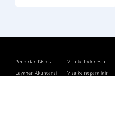
Usaha Indonesia (KBLI) terbaru. Bagi
sebagian besar pelaku usaha, aturan baru ini
mungkin sekilas terlihat merepotkan karena
menuntut
Pendirian Bisnis
Visa ke Indonesia
Layanan Akuntansi
Visa ke negara lain
PT