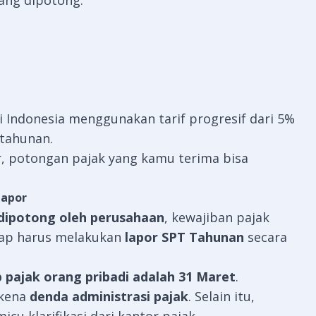
ang dipotong.
 di Indonesia menggunakan
tarif progresif
dari 5%
 tahunan.
ar, potongan pajak yang kamu terima bisa
Lapor
 dipotong oleh perusahaan
, kewajiban pajak
etap harus melakukan
lapor SPT Tahunan
secara
 pajak orang pribadi adalah 31 Maret
.
rkena
denda administrasi pajak
. Selain itu,