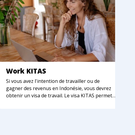
Work KITAS
K
Si vous avez l'intention de travailler ou de
C
gagner des revenus en Indonésie, vous devrez
à 
obtenir un visa de travail. Le visa KITAS permet
co
aux citoyens étrangers de travailler
tr
officiellement dans le pays.