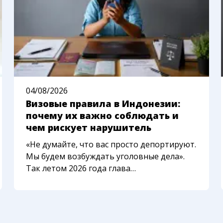
04/08/2026
Визовые правила в Индонезии:
почему их важно соблюдать и
чем рискует нарушитель
«Не думайте, что вас просто депортируют.
Мы будем возбуждать уголовные дела».
Так летом 2026 года глава
иммиграционной службы Индонезии
описал новый подход к иностранцам,
которые нарушают визовый режим. Ещё
недавно Бали казался местом, где на