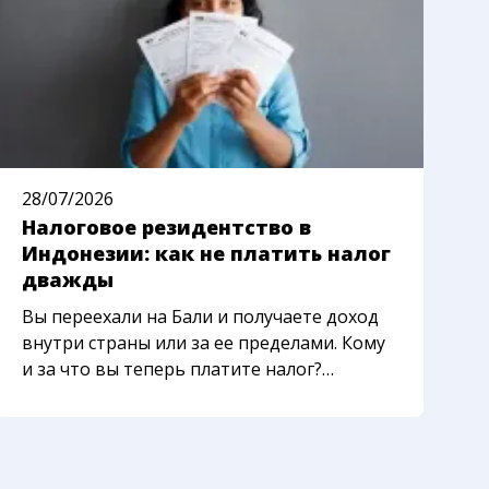
28/07/2026
2
Налоговое резидентство в
К
Индонезии: как не платить налог
м
дважды
п
Вы переехали на Бали и получаете доход
С
внутри страны или за ее пределами. Кому
с
и за что вы теперь платите налог?
л
Сложность в том, что Индонезия, ваша
и
родная страна или третья страна могут
з
одновременно считать вас своим
«
налогоплательщиком. Разберем
а