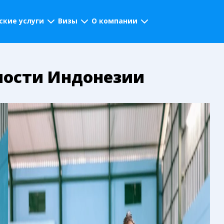
кие услуги
Визы
О компании
имости Индонезии