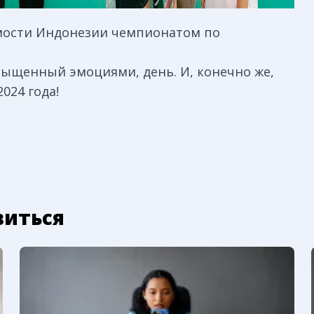
Посмотреть еще
мости Индонезии чемпионатом по
2 фото
сыщенный эмоциями, день. И, конечно же,
024 года!
виться