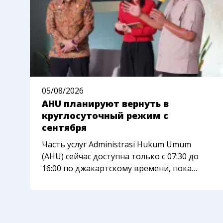
05/08/2026
AHU планируют вернуть в
круглосуточный режим с
сентября
Часть услуг Administrasi Hukum Umum
(AHU) сейчас доступна только с 07:30 до
16:00 по джакартскому времени, пока
ведомство переносит систему на новую
платформу. Министерство права
Индонезии рассчитывает вернуть
круглосуточный доступ с начала сентября