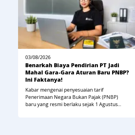
03/08/2026
Benarkah Biaya Pendirian PT Jadi
Mahal Gara-Gara Aturan Baru PNBP?
Ini Faktanya!
Kabar mengenai penyesuaian tarif
Penerimaan Negara Bukan Pajak (PNBP)
baru yang resmi berlaku sejak 1 Agustus
2026 berdasarkan PP Nomor 30 Tahun 2026
sempat membuat banyak pelaku usaha
kelabakan. Banyak yang mengira biaya total
untuk mendirikan PT