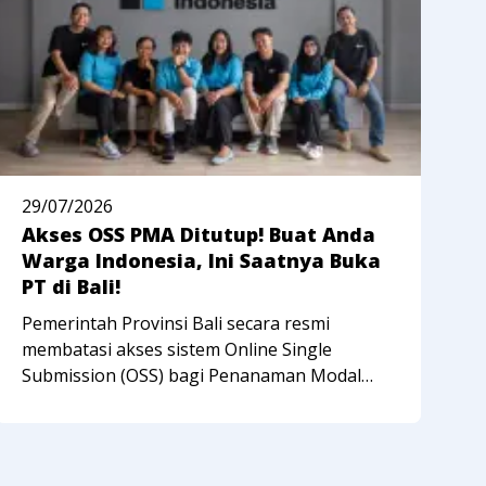
29/07/2026
2
Akses OSS PMA Ditutup! Buat Anda
D
Warga Indonesia, Ini Saatnya Buka
D
PT di Bali!
T
Pemerintah Provinsi Bali secara resmi
A
membatasi akses sistem Online Single
S
Submission (OSS) bagi Penanaman Modal
m
Asing (PMA) untuk 18 sektor usaha strategis.
p
Kebijakan ini diambil untuk melindungi
K
pelaku usaha mikro, kecil, dan menengah
D
(UMKM) serta