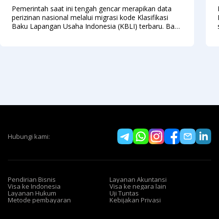
Pemerintah saat ini tengah gencar merapikan data
perizinan nasional melalui migrasi kode Klasifikasi
Baku Lapangan Usaha Indonesia (KBLI) terbaru. Bagi
sebagian besar pelaku usaha, aturan baru ini mungkin
sekilas terlihat merepotkan karena menuntut
Hubungi kami:
Pendirian Bisnis
Layanan Akuntansi
Visa ke Indonesia
Visa ke negara lain
Layanan Hukum
Uji Tuntas
Metode pembayaran
Kebijakan Privasi