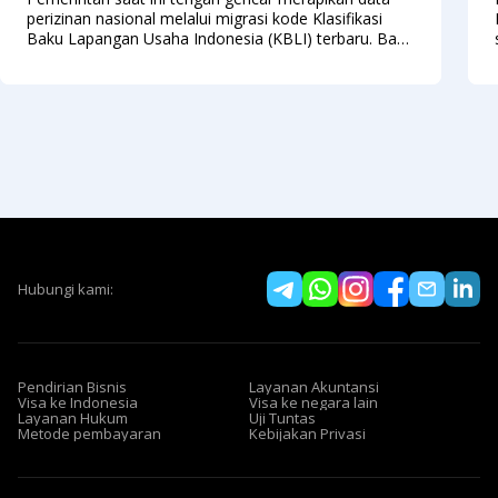
perizinan nasional melalui migrasi kode Klasifikasi
Baku Lapangan Usaha Indonesia (KBLI) terbaru. Bagi
sebagian besar pelaku usaha, aturan baru ini mungkin
sekilas terlihat merepotkan karena menuntut
Hubungi kami:
Pendirian Bisnis
Layanan Akuntansi
Visa ke Indonesia
Visa ke negara lain
Layanan Hukum
Uji Tuntas
Metode pembayaran
Kebijakan Privasi