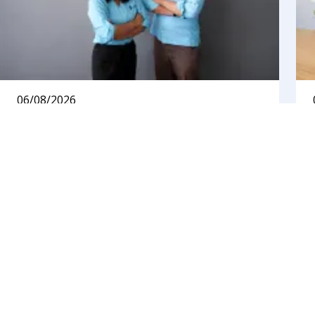
06/08/2026
Transisi KBLI 2026: Bikin Repot atau
Justru Membuka Peluang Lebih
Luas?
Pemerintah saat ini tengah gencar merapikan data
perizinan nasional melalui migrasi kode Klasifikasi
Baku Lapangan Usaha Indonesia (KBLI) terbaru. Bagi
sebagian besar pelaku usaha, aturan baru ini mungkin
sekilas terlihat merepotkan karena menuntut