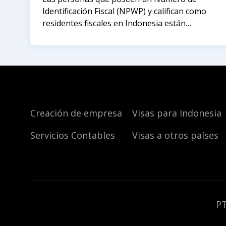
Identificación Fiscal (NPWP) y califican como
residentes fiscales en Indonesia están
obligadas a presentar una declaración anual
del impuesto a la renta personal (SPT
Tahunan Orang Pribadi), incluso en los casos
en que
Creación de empresa
Visas para Indonesia
Servicios Contables
Visas a otros países
PT