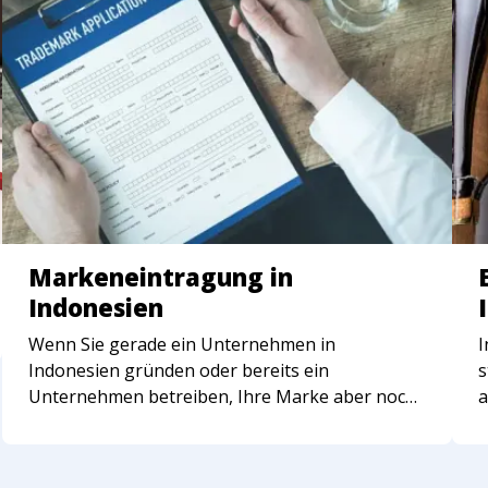
Markeneintragung in
Indonesien
Wenn Sie gerade ein Unternehmen in
I
Indonesien gründen oder bereits ein
s
Unternehmen betreiben, Ihre Marke aber noch
a
nicht eingetragen haben, empfehlen wir Ihnen
u
dringend, dies zu tun.
s
B