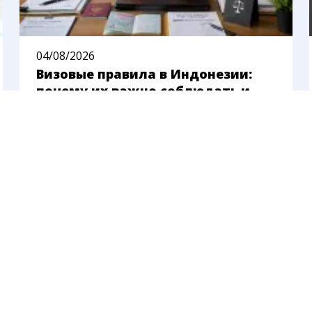
04/08/2026
Визовые правила в Индонезии:
почему их важно соблюдать и
чем рискует нарушитель
«Не думайте, что вас просто депортируют.
Мы будем возбуждать уголовные дела».
Так летом 2026 года глава
иммиграционной службы Индонезии
описал новый подход к иностранцам,
которые нарушают визовый режим. Ещё
недавно Бали казался местом, где на