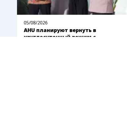
05/08/2026
AHU планируют вернуть в
круглосуточный режим с
сентября
Часть услуг Administrasi Hukum Umum
(AHU) сейчас доступна только с 07:30 до
16:00 по джакартскому времени, пока
ведомство переносит систему на новую
платформу. Министерство права
Индонезии рассчитывает вернуть
круглосуточный доступ с начала сентября