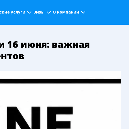
кие услуги
Визы
О компании
и 16 июня: важная
ентов