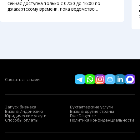
сейчас доступна только с 07:30 до 16:00 по
джакартскому времени, пока ведомство
переносит систему на новую платформу.
Министерство права Индонезии рассчитывает
вернуть круглосуточный доступ с начала
сентября
Связаться с нами:
Запуск бизнеса
Бухгалтерские услуги
Визы в Индонезию
Визы в другие страны
Юридические услуги
Due Diligence
Способы оплаты
Политика конфиденциальности